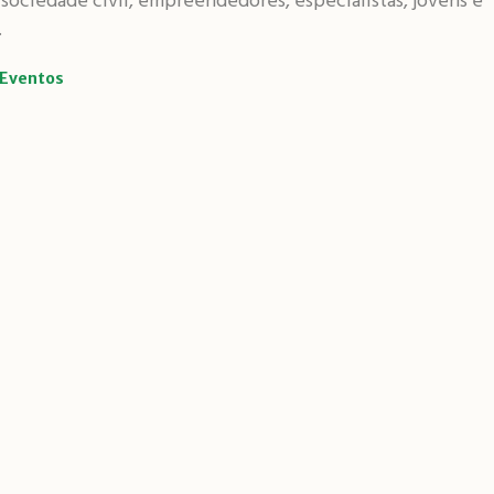
 sociedade civil, empreendedores, especialistas, jovens e
.
Eventos