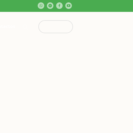
tactos
Contribua!
ngola