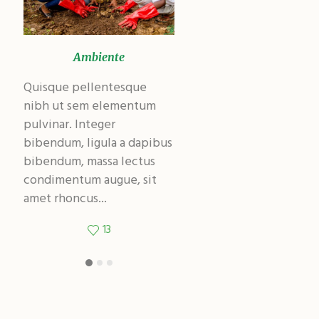
Ambiente
Ambiente
Quisque pellentesque
Quisque pellentesque
nibh ut sem elementum
nibh ut sem elementum
pulvinar. Integer
pulvinar. Integer
bibendum, ligula a dapibus
bibendum, ligula a dapibu
bibendum, massa lectus
bibendum, massa lectus
condimentum augue, sit
condimentum augue, sit
amet rhoncus...
amet rhoncus...
13
12