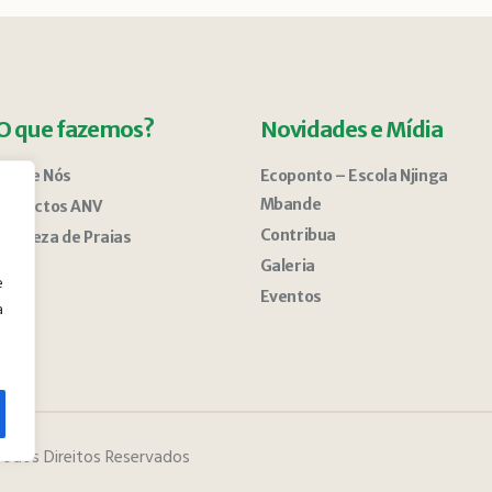
O que fazemos?
Novidades e Mídia
Sobre Nós
Ecoponto – Escola Njinga
Mbande
Projectos ANV
Contribua
Limpeza de Praias
Galeria
e
Eventos
a
odos Direitos Reservados