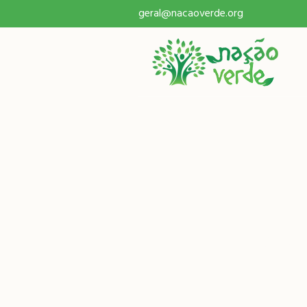
geral@nacaoverde.org
Etiq