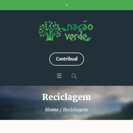
Contribua!
Reciclagem
Home
/
Reciclagem