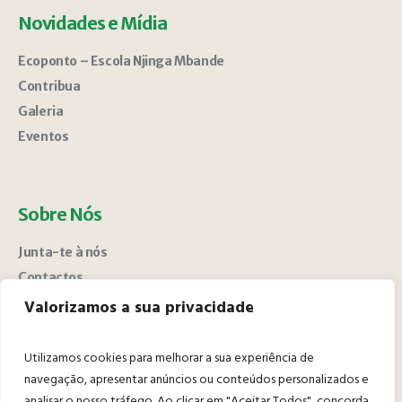
Novidades e Mídia
Ecoponto – Escola Njinga Mbande
Contribua
Galeria
Eventos
Sobre Nós
Junta-te à nós
Contactos
Sobre Nós
Valorizamos a sua privacidade
Utilizamos cookies para melhorar a sua experiência de
navegação, apresentar anúncios ou conteúdos personalizados e
analisar o nosso tráfego. Ao clicar em "Aceitar Todos", concorda