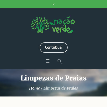
Contribua!
Limpezas de Praias
Home
/
Limpezas de Praias