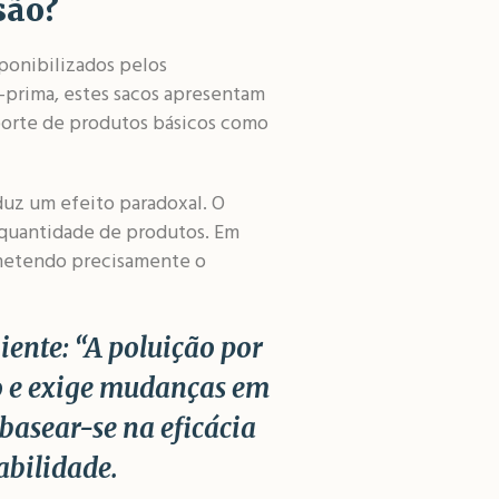
são?
sponibilizados pelos
-prima, estes sacos apresentam
sporte de produtos básicos como
duz um efeito paradoxal. O
a quantidade de produtos. Em
ometendo precisamente o
iente:
“
A poluição por
po e exige mudanças em
basear-se na eficácia
abilidade.