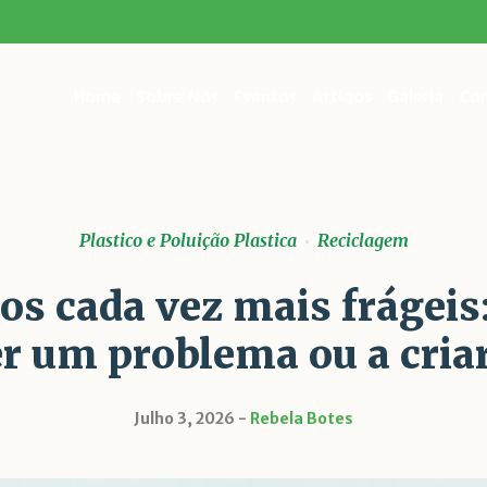
Home
Sobre Nós
Eventos
Artigos
Galeria
Con
Plastico e Poluição Plastica
Reciclagem
cos cada vez mais frágeis
r um problema ou a cria
Julho 3, 2026
Rebela Botes