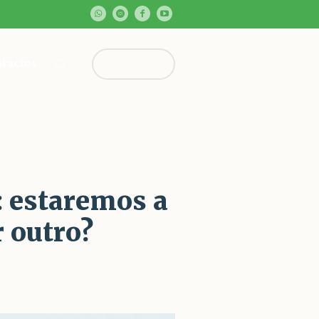
tactos
Contribua!
: estaremos a
r outro?