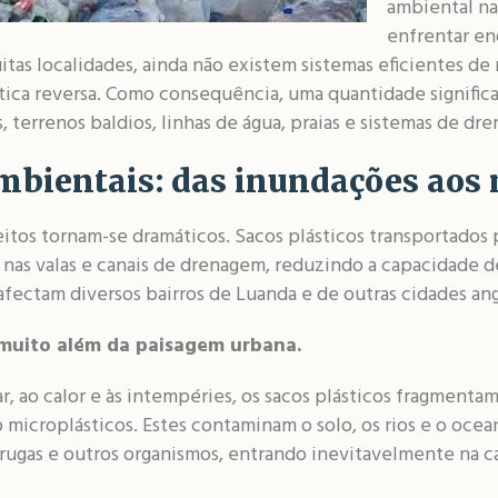
ambiental na
enfrentar en
tas localidades, ainda não existem sistemas eficientes de 
stica reversa. Como consequência, uma quantidade significa
, terrenos baldios, linhas de água, praias e sistemas de dr
bientais: das inundações aos 
itos tornam-se dramáticos. Sacos plásticos transportados
s valas e canais de drenagem, reduzindo a capacidade d
fectam diversos bairros de Luanda e de outras cidades ang
muito além da paisagem urbana.
r, ao calor e às intempéries, os sacos plásticos fragment
microplásticos. Estes contaminam o solo, os rios e o oce
tarugas e outros organismos, entrando inevitavelmente na 