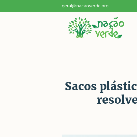
geral@nacaoverde.org
Sacos plásti
resolve