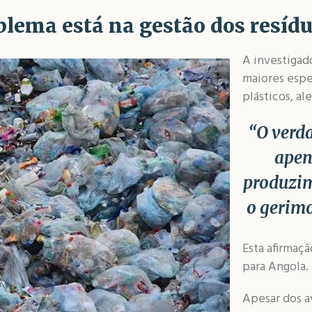
blema está na gestão dos resíd
A investigad
maiores espe
plásticos, al
“O verd
apen
produzim
o gerimo
Esta afirmaç
para Angola.
Apesar dos a