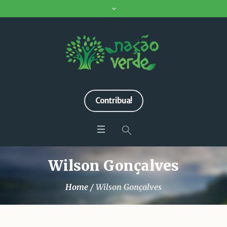
Contribua!
Wilson Gonçalves
Home
/
Wilson Gonçalves